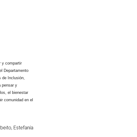
r y compartir
 el Departamento
s de Inclusión,
a pensar y
los, el bienestar
uir comunidad en el
rbeito, Estefanía